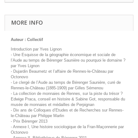
MORE INFO
Auteur : Collectif
Introduction par Yves Lignon
- Une Esquisse de la géographie économique et sociale de
l’Aude au temps de Bérenger Saunière ou pourquoi le domaine ?
par Yves Lignon
- Dujardin Beaumetz et l’affaire de Rennes-le-Château par
Octonovo
- Le clergé de l’Aude au temps de Bérenger Saunière, curé de
Rennes-le-Château (1885-1909) par Gilles Sémenou
- La collection de monnaies de Rennes, sur la piste du trésor ?
Edwige Praca, conseil en histoire & Sabine Got, responsable du
musée de monnaies et médailles de Perpignan
- Dix ans de Colloques d’Etudes et de Recherches sur Rennes-
le-Château par Philippe Marlin
- Prix Bérenger 2013
- Annexe I, Une histoire sociologique de la Fran-Maçonnerie par
Octonovo
- Annexe II, Bibliothèque de Bérenger 2011