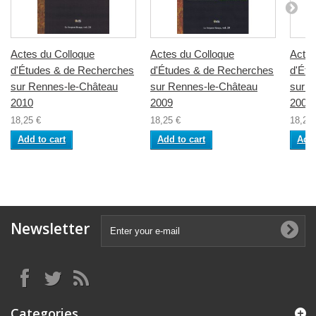
Actes du Colloque
Actes du Colloque
Actes
d'Études & de Recherches
d'Études & de Recherches
d'Étu
sur Rennes-le-Château
sur Rennes-le-Château
sur R
2010
2009
2008
18,25 €
18,25 €
18,25 
Add to cart
Add to cart
Add 
Newsletter
Categories