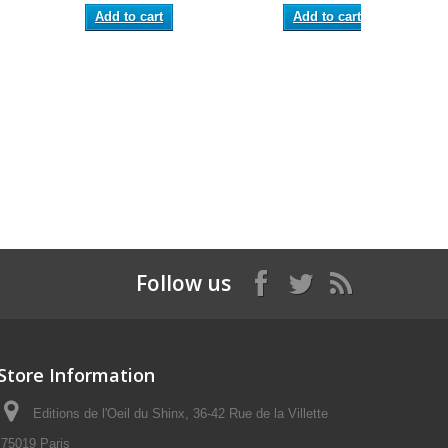
Add to cart
Add to cart
Follow us
Store Information
Editions de l'Oeil du Shinx, 36-42 Rue de la Villette
75019 Paris