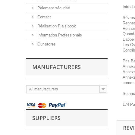
Introd
Paiement sécurisé
Contact
Sèvres
Rennes-
Réalisation Plaisibook
Rennes-
Quand 
Information Professionals
L'abbé
Our stores
Les Ov
Contrib
Pris B
MANUFACTURERS
Annexe
Annexe
Annexe 
commun
All manufacturers
Sommai
174 P
SUPPLIERS
REV