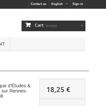
Contact us
English
Sign in
Cart
(empty)
NT
que d'Études &
18,25 €
 sur Rennes-
08