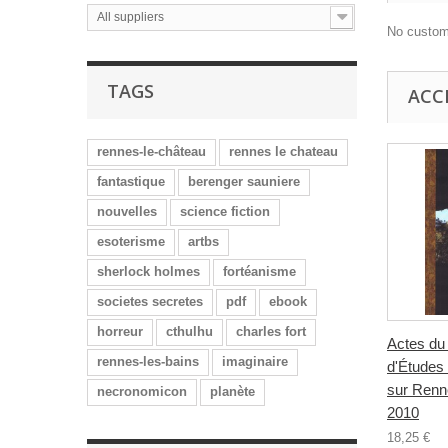
All suppliers
No custom
TAGS
ACC
rennes-le-château
rennes le chateau
fantastique
berenger sauniere
nouvelles
science fiction
esoterisme
artbs
sherlock holmes
fortéanisme
societes secretes
pdf
ebook
horreur
cthulhu
charles fort
Actes du
rennes-les-bains
imaginaire
d'Études
sur Renn
necronomicon
planète
2010
18,25 €