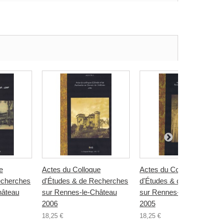
e
Actes du Colloque
Actes du Colloque
echerches
d'Études & de Recherches
d'Études & de Recherch
hâteau
sur Rennes-le-Château
sur Rennes-le-Château
2006
2005
18,25 €
18,25 €