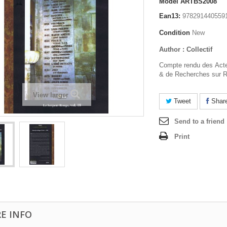
Model
ARTBS2008
Ean13:
978291440559
Condition
New
Author : Collectif
Compte rendu des Acte
& de Recherches sur R
View larger
Tweet
Shar
Send to a friend
Print
E INFO