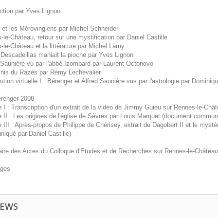
uction par Yves Lignon
 et les Mérovingiens par Michel Schneider
le-Château, retour sur une mystification par Daniel Castille
le-Château et la littérature par Michel Lamy
Descadeillas maniait la pioche par Yves Lignon
 Saunière vu par l'abbé Izombard par Laurent Octonovo
nis du Razès par Rémy Lechevalier
ution virtuelle I : Bérenger et Alfred Saunière vus par l'astrologie par Domini
érenger 2008
 I : Transcription d'un extrait de la vidéo de Jimmy Guieu sur Rennes-le-Châ
 II : Les origines de l'église de Sèvres par Louis Marquet (document commun
III : Après-propos de Philippe de Chérisey, extrait de Dagobert II et le myst
iqué par Daniel Castille)
re des Actes du Colloque d'Etudes et de Recherches sur Rennes-le-Château :
ages
IEWS