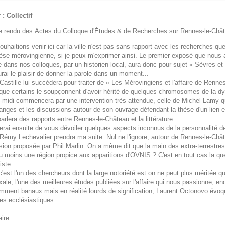
: Collectif
 rendu des Actes du Colloque d'Études & de Recherches sur Rennes-le-Châ
uhaitions venir ici car la ville n'est pas sans rapport avec les recherches q
se mérovingienne, si je peux m'exprimer ainsi. Le premier exposé que nous au
 dans nos colloques, par un historien local, aura donc pour sujet « Sèvres e
urai le plaisir de donner la parole dans un moment...
Castille lui succèdera pour traiter de « Les Mérovingiens et l'affaire de Rennes
que certains le soupçonnent d'avoir hérité de quelques chromosomes de la dy
s-midi commencera par une intervention très attendue, celle de Michel Lamy qu
nges et les discussions autour de son ouvrage défendant la thèse d'un lien en
rlera des rapports entre Rennes-le-Château et la littérature.
erai ensuite de vous dévoiler quelques aspects inconnus de la personnalité d
 Rémy Lechevalier prendra ma suite. Nul ne l'ignore, autour de Rennes-le-Chât
ion proposée par Phil Marlin. On a même dit que la main des extra-terrestres 
au moins une région propice aux apparitions d'OVNIS ? C'est en tout cas la q
iste.
c'est l'un des chercheurs dont la large notoriété est on ne peut plus méritée qu
ale, l'une des meilleures études publiées sur l'affaire qui nous passionne, 
ment banaux mais en réalité lourds de signification, Laurent Octonovo évoque
es ecclésiastiques.
ire