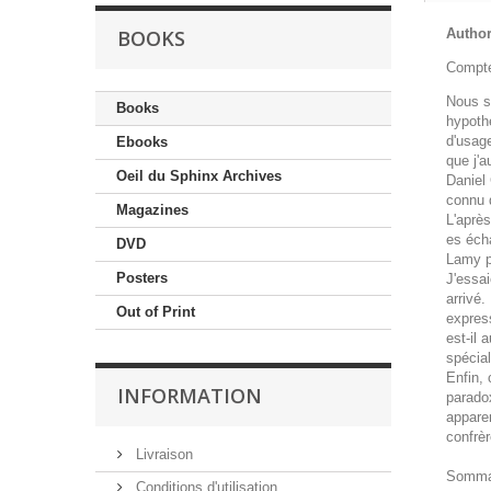
BOOKS
Author 
Compte
Nous so
Books
hypothè
d'usage
Ebooks
que j'a
Oeil du Sphinx Archives
Daniel 
connu 
Magazines
L'aprè
es écha
DVD
Lamy pa
Posters
J'essai
arrivé.
Out of Print
express
est-il 
spécial
Enfin, 
INFORMATION
paradox
apparem
confrèr
Livraison
Somma
Conditions d'utilisation