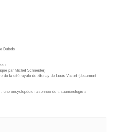
que Dubois
teau
iqué par Michel Schneider)
ère de la cité royale de Stenay de Louis Vazart (document
 une encyclopédie raisonnée de « sauniérologie »