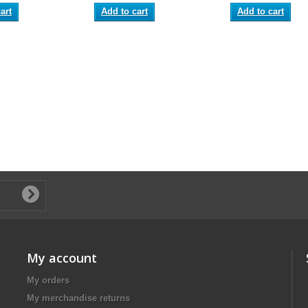
art
Add to cart
Add to cart
My account
My orders
My merchandise returns