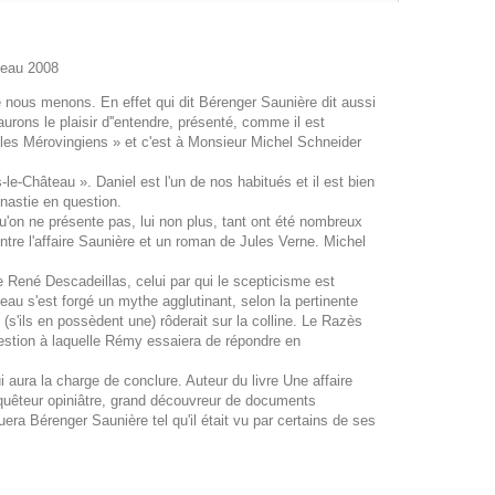
teau 2008
ue nous menons. En effet qui dit Bérenger Saunière dit aussi
rons le plaisir d''entendre, présenté, comme il est
t les Mérovingiens » et c'est à Monsieur Michel Schneider
-le-Château ». Daniel est l'un de nos habitués et il est bien
nastie en question.
'on ne présente pas, lui non plus, tant ont été nombreux
tre l'affaire Saunière et un roman de Jules Verne. Michel
e René Descadeillas, celui par qui le scepticisme est
eau s'est forgé un mythe agglutinant, selon la pertinente
(s'ils en possèdent une) rôderait sur la colline. Le Razès
uestion à laquelle Rémy essaiera de répondre en
i aura la charge de conclure. Auteur du livre Une affaire
enquêteur opiniâtre, grand découvreur de documents
ra Bérenger Saunière tel qu'il était vu par certains de ses