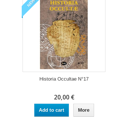
NEW
Historia Occultae N°17
20,00 €
Add to cart
More