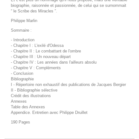
biographie, raisonnée et passionnée, de celui qui se surnommait
“ le Scribe des Miracles ”.
Philippe Marlin
Sommaire :
- Introduction
- Chapitre I : L'exilé d'Odessa
- Chapitre II : Le combattant de l'ombre
- Chapitre III : Un nouveau départ
- Chapitre IV : Les années dans l'ailleurs absolu
- Chapitre V : Compléments
- Conclusion
Bibliographie
I - Répertoire non exhaustif des publications de Jacques Bergier
II - Bibliographie sélective
Crédit des illustrations
Annexes
Table des Annexes
Appendice. Entretien avec Philippe Druillet
190 Pages