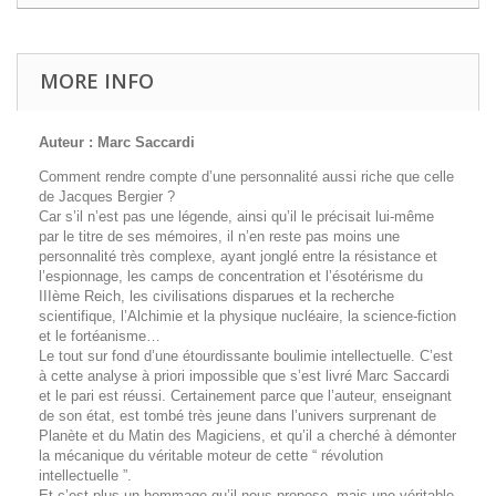
MORE INFO
Auteur : Marc Saccardi
Comment rendre compte d’une personnalité aussi riche que celle
de Jacques Bergier ?
Car s’il n’est pas une légende, ainsi qu’il le précisait lui-même
par le titre de ses mémoires, il n’en reste pas moins une
personnalité très complexe, ayant jonglé entre la résistance et
l’espionnage, les camps de concentration et l’ésotérisme du
IIIème Reich, les civilisations disparues et la recherche
scientifique, l’Alchimie et la physique nucléaire, la science-fiction
et le fortéanisme…
Le tout sur fond d’une étourdissante boulimie intellectuelle. C’est
à cette analyse à priori impossible que s’est livré Marc Saccardi
et le pari est réussi. Certainement parce que l’auteur, enseignant
de son état, est tombé très jeune dans l’univers surprenant de
Planète et du Matin des Magiciens, et qu’il a cherché à démonter
la mécanique du véritable moteur de cette “ révolution
intellectuelle ”.
Et c’est plus un hommage qu’il nous propose, mais une véritable