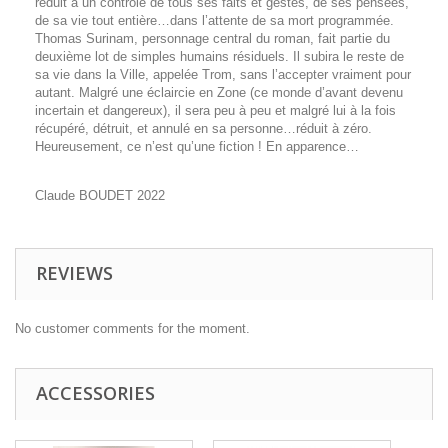
réduit à un contrôle de tous ses faits et gestes, de ses pensées,
de sa vie tout entière…dans l’attente de sa mort programmée.
Thomas Surinam, personnage central du roman, fait partie du
deuxième lot de simples humains résiduels. Il subira le reste de
sa vie dans la Ville, appelée Trom, sans l’accepter vraiment pour
autant. Malgré une éclaircie en Zone (ce monde d’avant devenu
incertain et dangereux), il sera peu à peu et malgré lui à la fois
récupéré, détruit, et annulé en sa personne…réduit à zéro.
Heureusement, ce n’est qu’une fiction ! En apparence…
Claude BOUDET 2022
REVIEWS
No customer comments for the moment.
ACCESSORIES