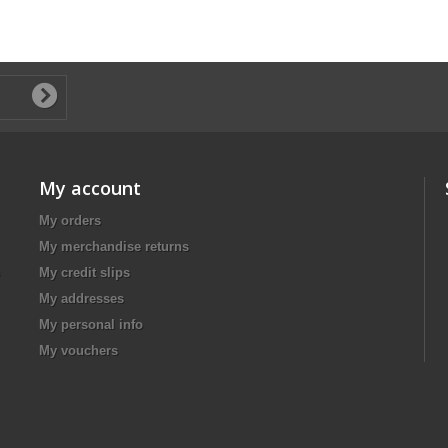
My account
My orders
My merchandise returns
My credit slips
My addresses
My personal info
My vouchers