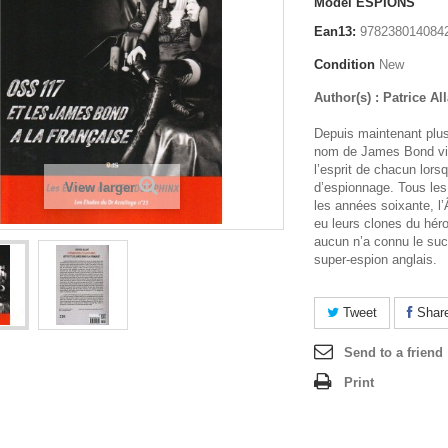
Model
ESPIONS
Ean13:
978238014084
Condition
New
Author(s) : Patrice All
Depuis maintenant plus
nom de James Bond vi
l’esprit de chacun lorsq
View larger
d’espionnage. Tous les
les années soixante, l’
eu leurs clones du hér
aucun n’a connu le succ
super-espion anglais.
Tweet
Shar
Send to a friend
Print