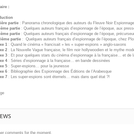
ire :
oduction
ière partie
: Panorama chronologique des auteurs du Fleuve Noir Espionnage 
ième partie
: Quelques auteurs français d’espionnage de l’époque, aux presse
sième partie
: Quelques auteurs français d’espionnage de l’époque, précurseu
rième partie
: Quelques auteurs français d’espionnage de l’époque, chez Plo
xe 1
: Quand le cinéma « francisait » les « super-espions » anglo-saxons
xe 2
: La Nouvelle Vague française, le film noir hollywoodien et le mythe mo
xe 3
: Et pour quelques stars du cinéma d’espionnage à la française… et de l
xe 4
: Séries d’espionnage à la française… en bande dessinées
xe 5
: Super-espions… pour la jeunesse
xe 6
: Bibliographie des Espionnage des Éditions de l’Arabesque
xe 7
: Les super-espions sont éternels… mais dans quel état ?!
age
IEWS
er comments for the moment.