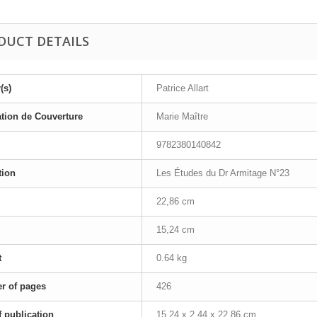
DUCT DETAILS
(s)
Patrice Allart
ration de Couverture
Marie Maître
9782380140842
tion
Les Études du Dr Armitage N°23
22,86 cm
15,24 cm
t
0.64 kg
r of pages
426
f publication
15.24 x 2.44 x 22.86 cm