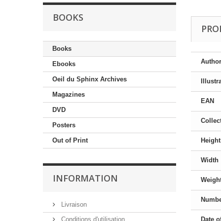
BOOKS
PRO
Books
Author
Ebooks
Oeil du Sphinx Archives
Illust
Magazines
EAN
DVD
Collec
Posters
Out of Print
Height
Width
INFORMATION
Weigh
Numbe
Livraison
Conditions d'utilisation
Date o