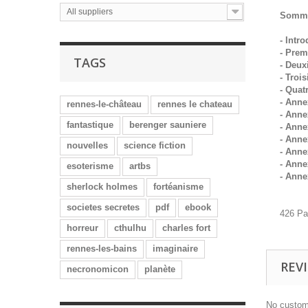
All suppliers
Somma
- Intr
- Prem
TAGS
- Deux
- Troi
- Quat
- Anne
rennes-le-château
rennes le chateau
- Anne
fantastique
berenger sauniere
- Anne
- Anne
nouvelles
science fiction
- Anne
- Anne
esoterisme
artbs
- Anne
sherlock holmes
fortéanisme
societes secretes
pdf
ebook
426 P
horreur
cthulhu
charles fort
rennes-les-bains
imaginaire
REV
necronomicon
planète
No custom