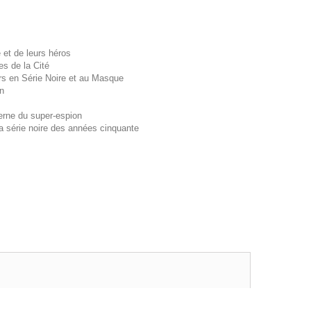
et de leurs héros
s de la Cité
rs en Série Noire et au Masque
n
derne du super-espion
a série noire des années cinquante