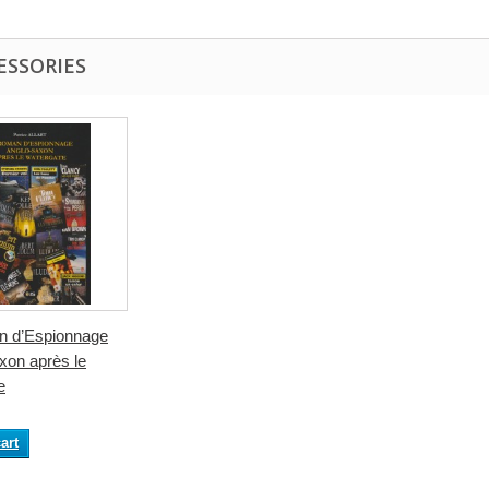
ESSORIES
 d’Espionnage
xon après le
e
art