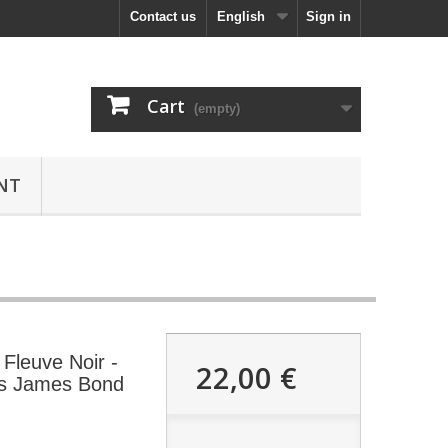
Contact us
English
Sign in
Cart
(empty)
NT
 Fleuve Noir -
22,00 €
es James Bond