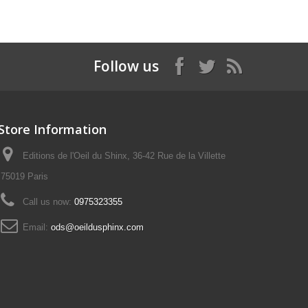
Follow us
Store Information
Editions de l'Oeil du Shinx, 36-42 Rue de la Villette
75019 Paris
Call us now:
0975323355
Email:
ods@oeildusphinx.com