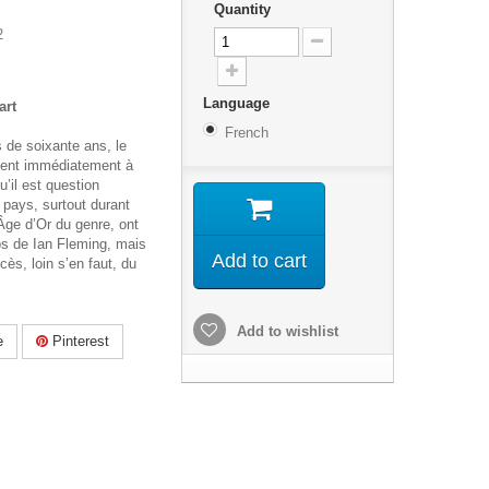
Quantity
2
Language
art
French
 de soixante ans, le
ent immédiatement à
u’il est question
 pays, surtout durant
Âge d’Or du genre, ont
os de Ian Fleming, mais
Add to cart
ès, loin s’en faut, du
Add to wishlist
e
Pinterest