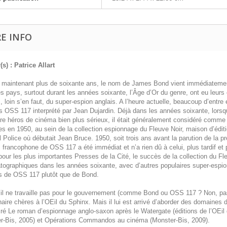
E INFO
s) : Patrice Allart
 maintenant plus de soixante ans, le nom de James Bond vient immédiatement 
s pays, surtout durant les années soixante, l’Âge d’Or du genre, ont eu leur
 loin s’en faut, du super-espion anglais. A l’heure actuelle, beaucoup d’ent
s OSS 117 interprété par Jean Dujardin. Déjà dans les années soixante, lorsq
ire héros de cinéma bien plus sérieux, il était généralement considéré comme
s en 1950, au sein de la collection espionnage du Fleuve Noir, maison d’édit
 Police où débutait Jean Bruce. 1950, soit trois ans avant la parution de la pr
francophone de OSS 117 a été immédiat et n’a rien dû à celui, plus tardif et
our les plus importantes Presses de la Cité, le succès de la collection du Fl
tographiques dans les années soixante, avec d’autres populaires super-espio
ts de OSS 117 plutôt que de Bond.
il ne travaille pas pour le gouvernement (comme Bond ou OSS 117 ? Non, pas vra
naire chères à l’OEil du Sphinx. Mais il lui est arrivé d’aborder des domaines d
ré Le roman d’espionnage anglo-saxon après le Watergate (éditions de l’OEil 
r-Bis, 2005) et Opérations Commandos au cinéma (Monster-Bis, 2009).