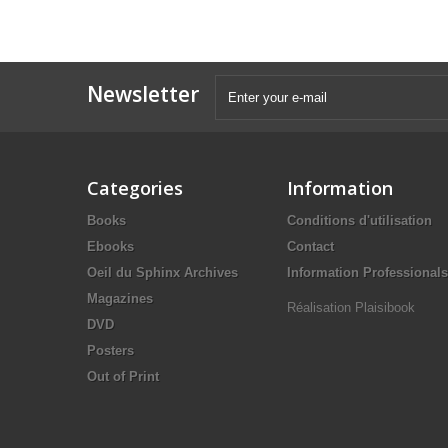
Newsletter
Categories
Information
Books
Conditions d'utilisation
Ebooks
Contact
Oeil du Sphinx Archives
Information Professionals
Magazines
Réalisation Plaisibook
DVD
Posters
Out of Print