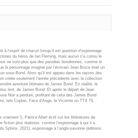
à l’esprit de chacun lorsqu’il est question d’espionnage.
s clones du héros de Ian Fleming, mais aucun n’a connu le
re eux ne sont plus que des parodies bondiennes, comme le
ue le personnage imaginé par l’écrivain Jean Bruce était un
 un sous-Bond. Alors qu’il est apparu dans les rayons des
ion créée seulement l’année précédente avec la collection
emière aventure littéraire de James Bond. En réalité, le
 plus lent, de James Bond. Et après le départ de Jean
euve Noir a perduré, profitant de celui des James Bond
ns, tels Coplan, Face d’Ange, le Vicomte ou TTX 75,
iment !), Patrice Allart écrit sur les littératures de
e fiction plus réalistes, comme l’espionnage à qui il a
du Sphinx, 2021), espionnage à l’anglo-saxonne (éditions