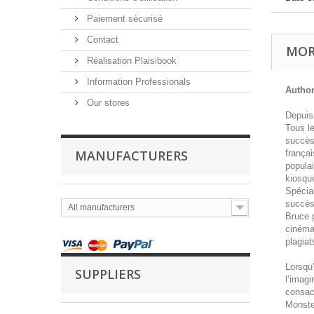
Paiement sécurisé
Contact
MOR
Réalisation Plaisibook
Information Professionals
Author(
Our stores
Depuis
Tous le
succès,
MANUFACTURERS
françai
popula
kiosque
Spécial
succès 
All manufacturers
Bruce p
cinéma
plagia
Lorsqu’
SUPPLIERS
l’imagi
consac
Monste