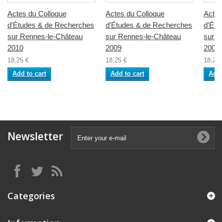
Actes du Colloque
Actes du Colloque
Actes
d'Études & de Recherches
d'Études & de Recherches
d'Étu
sur Rennes-le-Château
sur Rennes-le-Château
sur R
2010
2009
2008
18,25 €
18,25 €
18,25 
Add to cart
Add to cart
Add 
Newsletter
Categories