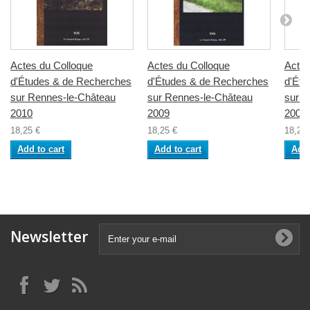
Actes du Colloque
Actes du Colloque
Actes
d'Études & de Recherches
d'Études & de Recherches
d'Étu
sur Rennes-le-Château
sur Rennes-le-Château
sur R
2010
2009
2008
18,25 €
18,25 €
18,25 
Add to cart
Add to cart
Add 
Newsletter