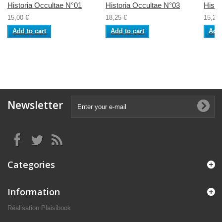
Historia Occultae N°01
Historia Occultae N°03
Histo
15,00 €
18,25 €
15,20 
Add to cart
Add to cart
Add 
Newsletter
Categories
Information
Réalisation Plaisibook