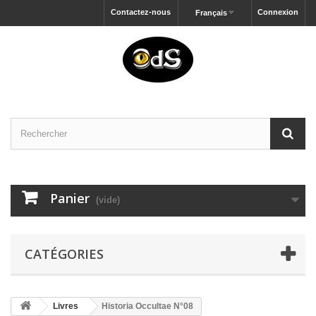
Contactez-nous
Connexion
Français
Panier
(vide)
CATÉGORIES
Livres
Historia Occultae N°08