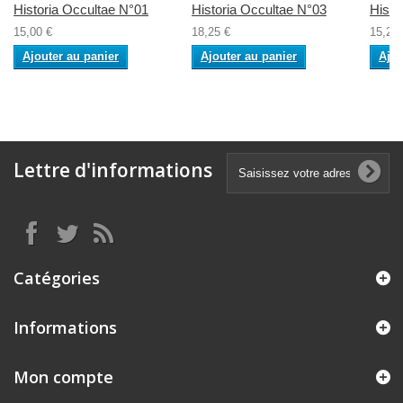
Historia Occultae N°01
Historia Occultae N°03
Histo
15,00 €
18,25 €
15,20 
Ajouter au panier
Ajouter au panier
Ajou
Lettre d'informations
Catégories
Informations
Mon compte