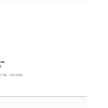
rtin
ak
 Michael Houseman