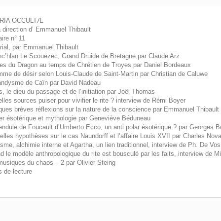
RIA OCCULTÆ
a direction d’ Emmanuel Thibault
re n° 11
orial, par Emmanuel Thibault
c’hlan Le Scouëzec, Grand Druide de Bretagne par Claude Arz
es du Dragon au temps de Chrétien de Troyes par Daniel Bordeaux
mme de désir selon Louis-Claude de Saint-Martin par Christian de Caluwe
andysme de Caïn par David Nadeau
, le dieu du passage et de l’initiation par Joël Thomas
lles sources puiser pour vivifier le rite ? interview de Rémi Boyer
ques brèves réflexions sur la nature de la conscience par Emmanuel Thibault
ller ésotérique et mythologie par Geneviève Béduneau
endule de Foucault d’Umberto Ecco, un anti polar ésotérique ? par Georges Be
lles hypothèses sur le cas Naundorff et l’affaire Louis XVII par Charles Nov
sme, alchimie interne et Agartha, un lien traditionnel, interview de Ph. De Vos
d le modèle anthropologique du rite est bousculé par les faits, interview de
musiques du chaos – 2 par Olivier Steing
s de lecture