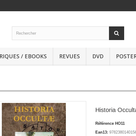
RIQUES / EBOOKS
REVUES
DVD
POSTE
Historia Occul
Référence
HO11
Ean13:
978238014015