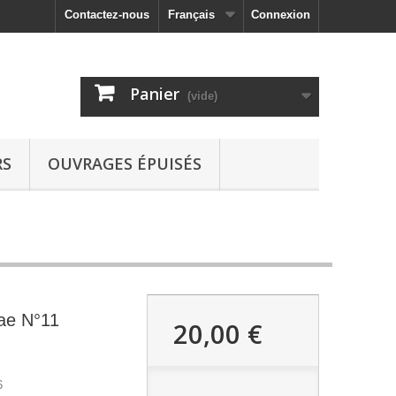
Contactez-nous
Français
Connexion
Panier
(vide)
RS
OUVRAGES ÉPUISÉS
tae N°11
20,00 €
6