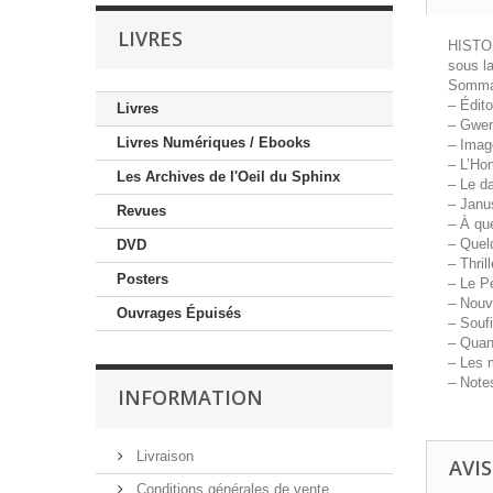
LIVRES
HISTO
sous l
Sommai
– Édit
Livres
– Gwen
Livres Numériques / Ebooks
– Imag
– L’Ho
Les Archives de l'Oeil du Sphinx
– Le d
– Janus
Revues
– À que
– Quel
DVD
– Thri
Posters
– Le P
– Nouve
Ouvrages Épuisés
– Soufi
– Quan
– Les 
– Note
INFORMATION
Livraison
AVIS
Conditions générales de vente