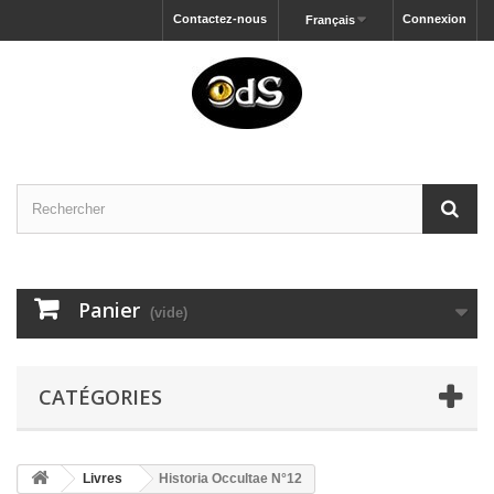
Contactez-nous
Connexion
Français
Panier
(vide)
CATÉGORIES
Livres
Historia Occultae N°12