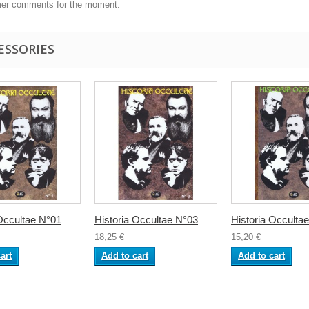
er comments for the moment.
ESSORIES
 Occultae N°01
Historia Occultae N°03
Historia Occulta
18,25 €
15,20 €
art
Add to cart
Add to cart