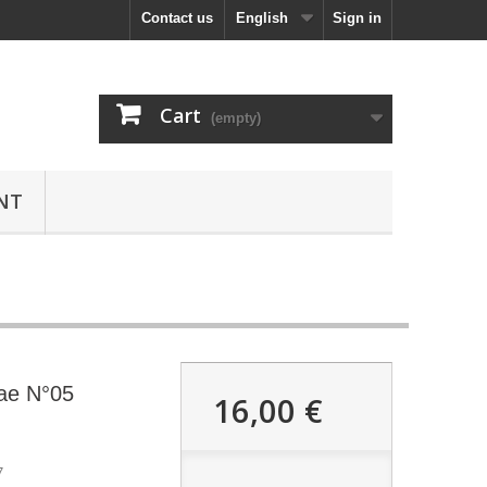
Contact us
English
Sign in
Cart
(empty)
NT
tae N°05
16,00 €
7