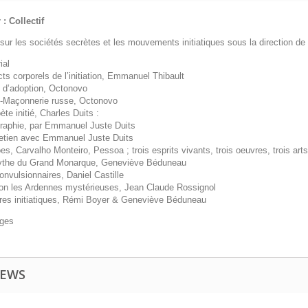
: Collectif
sur les sociétés secrètes et les mouvements initiatiques sous la direction 
ial
s corporels de l’initiation
, Emmanuel Thibault
l d’adoption
, Octonovo
-Maçonnerie russe
, Octonovo
ète initié, Charles Duits
:
graphie, par Emmanuel Juste Duits
retien avec Emmanuel Juste Duits
s, Carvalho Monteiro, Pessoa ; trois esprits vivants, trois oeuvres, trois arts
ythe du Grand Monarque
, Geneviève Béduneau
onvulsionnaires
, Daniel Castille
on les Ardennes mystérieuses
, Jean Claude Rossignol
res initiatiques
, Rémi Boyer & Geneviève Béduneau
ges
IEWS