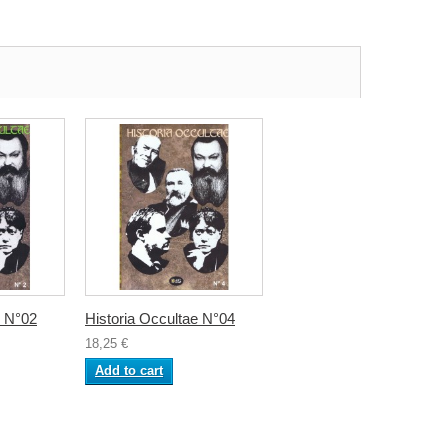
e N°02
Historia Occultae N°04
18,25 €
Add to cart