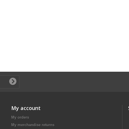
My account
My orders
My merchandise returns