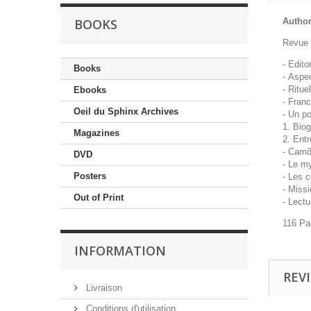
BOOKS
Author 
Revue 
- Editor
Books
-
Aspect
-
Ritue
Ebooks
-
Franc
Oeil du Sphinx Archives
-
Un po
1. Bio
Magazines
2. Ent
-
Camõe
DVD
-
Le m
Posters
-
Les c
-
Missi
Out of Print
-
Lectu
116 Pa
INFORMATION
REV
Livraison
Conditions d'utilisation