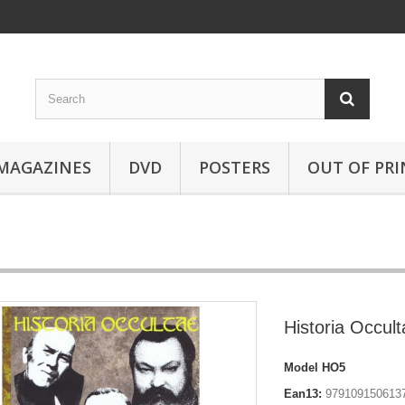
MAGAZINES
DVD
POSTERS
OUT OF PRI
Historia Occul
Model
HO5
Ean13:
979109150613