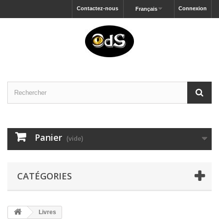
Contactez-nous
Connexion
Français
Panier
(vide)
CATÉGORIES
Livres