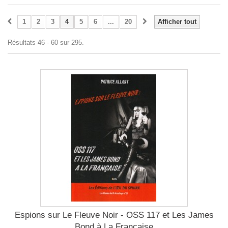
1
2
3
4
5
6
...
20
Afficher tout
Résultats 46 - 60 sur 295.
Espions sur Le Fleuve Noir - OSS 117 et Les James
Bond à La Française