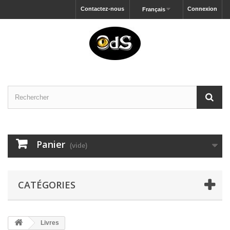
Contactez-nous
Connexion
Français
Panier
(vide)
CATÉGORIES
Livres