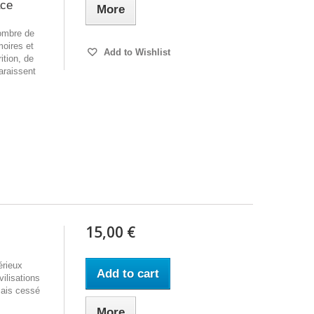
ace
More
'ombre de
oires et
Add to Wishlist
ition, de
raissent
15,00 €
érieux
Add to cart
ilisations
mais cessé
More