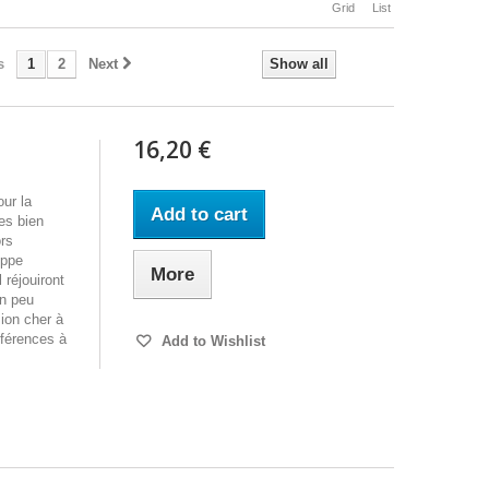
Grid
List
s
1
2
Next
Show all
16,20 €
our la
Add to cart
es bien
ors
ippe
More
 réjouiront
un peu
ion cher à
éférences à
Add to Wishlist