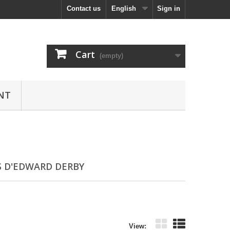
Contact us
English
Sign in
Cart
(empty)
NT
S D'EDWARD DERBY
View: