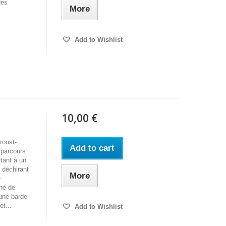
des
More
Add to Wishlist
10,00 €
roust-
Add to cart
 parcours
tant à un
s déchirant
More
e
ané de
eune barde
et...
Add to Wishlist