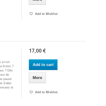
Add to Wishlist
17,00 €
s a-t-on
Add to cart
a fiction ?
faux ? Dès
teur de
More
une pause
t d’aller
urmures et
Add to Wishlist