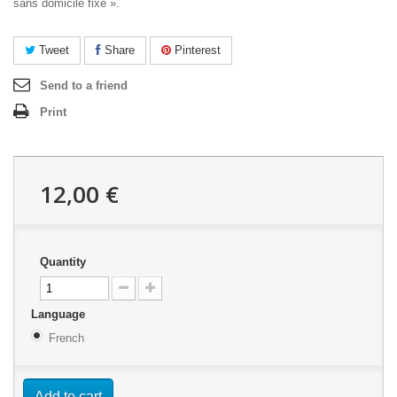
sans domicile fixe ».
Tweet
Share
Pinterest
Send to a friend
Print
12,00 €
Quantity
Language
French
Add to cart