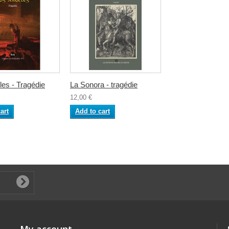
es - Tragédie
La Sonora - tragédie
12,00 €
art
Add to cart