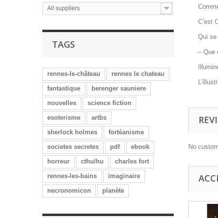
Comme 
All suppliers
C’est C
Qui se
TAGS
– Que 
Illumin
rennes-le-château
rennes le chateau
L’illus
fantastique
berenger sauniere
nouvelles
science fiction
esoterisme
artbs
REV
sherlock holmes
fortéanisme
societes secretes
pdf
ebook
No custom
horreur
cthulhu
charles fort
rennes-les-bains
imaginaire
ACC
necronomicon
planète