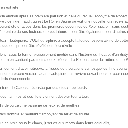
 en est jeté.
cle environ après sa première parution et celle du recueil éponyme de Robe
ive
, ce livre maudit qu’est
Le Roi en Jaune
se voit une nouvelle fois révélé a
 eurent été effacées dans les premières décennies du XX
e
siècle – sans dout
té mentale de ses lecteurs et spectateurs ; peut-être également pour d’autres
an Hautepierre, L’OEil du Sphinx a accepté la lourde responsabilité de cette p
e que ce qui peut être révélé doit être révélé.
onc, sous la forme, probablement inédite dans l’histoire du théâtre, d’un diptyqu
ne
, n’en contient pas moins deux pièces :
Le Roi en Jaune
lui-même et
Le P
n content d’avoir retrouvé, à l’issue de tribulations sur lesquelles il ne souha
nner sa propre version, Jean Hautepierre fait revivre devant nous et pour nous
oleils évanescents.
a terre de Carcosa, écrasée par des cieux trop lourds,
des flammes et des flots viennent dévorer tour à tour,
livide ou calciné parsemé de feux et de gouffres,
vers sombre et mourant flamboyant de fer et de soufre
ut se broie sous le chaos, jusques aux morts dans leurs cercueils,