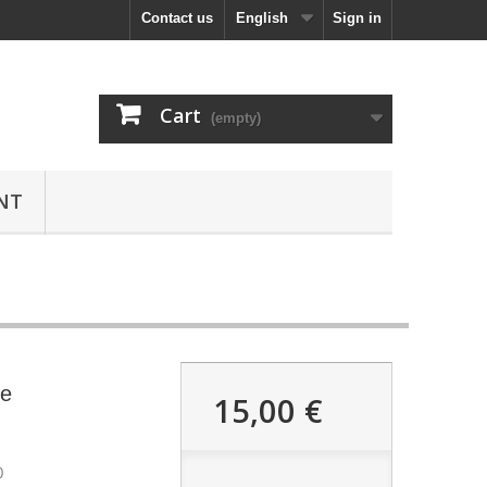
Contact us
English
Sign in
Cart
(empty)
NT
ne
15,00 €
0