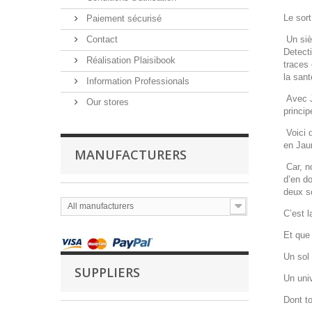
Le sort
Paiement sécurisé
Contact
Un siè
Detect
Réalisation Plaisibook
traces
la san
Information Professionals
Avec Je
Our stores
princip
Voici d
en Jau
MANUFACTURERS
Car, no
d’en do
deux s
All manufacturers
C’est l
Et que 
Un sol 
SUPPLIERS
Un uni
Dont to