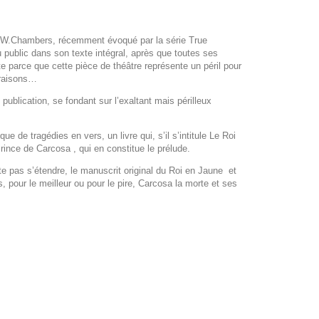
rt W.Chambers, récemment évoqué par la série
True
u public dans son texte intégral, après que toutes ses
e parce que cette pièce de théâtre représente un péril pour
 raisons…
ublication, se fondant sur l’exaltant mais périlleux
e de tragédies en vers, un livre qui, s’il s’intitule
Le Roi
rince de Carcosa
, qui en constitue le prélude.
ite pas s’étendre, le manuscrit original du
Roi en Jaune
et
, pour le meilleur ou pour le pire, Carcosa la morte et ses