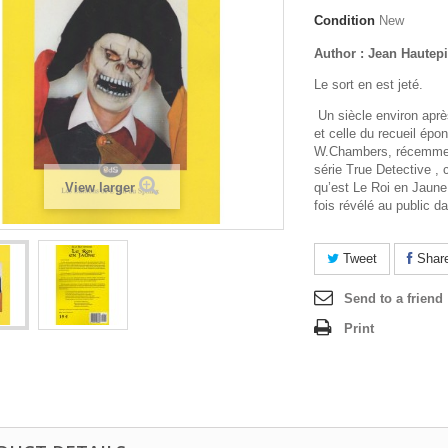
Condition
New
Author : Jean Hautepi
Le sort en est jeté.
Un siècle environ aprè
et celle du recueil ép
W.Chambers, récemmen
série
True Detective
, 
View larger
qu’est
Le Roi en Jaune
fois révélé au public da
Tweet
Shar
Send to a friend
Print