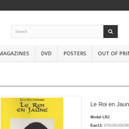
MAGAZINES
DVD
POSTERS
OUT OF PRI
Le Roi en Jau
Model
LRJ
Ean13:
979109150638