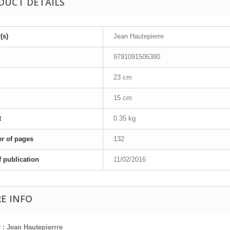
DUCT DETAILS
(s)
Jean Hautepierre
9791091506380
23 cm
15 cm
t
0.35 kg
r of pages
132
f publication
11/02/2016
E INFO
 : Jean Hautepierrre