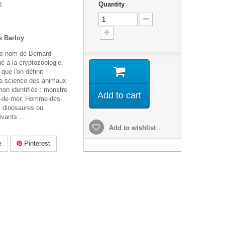
Quantity
3
s Barloy
le nom de Bernard
 à la cryptozoologie,
 que l'on définit
a science des animaux
on identifiés : monstre
Add to cart
t-de-mer, Homme-des-
, dinosaures ou
vants ...
Add to wishlist
e
Pinterest