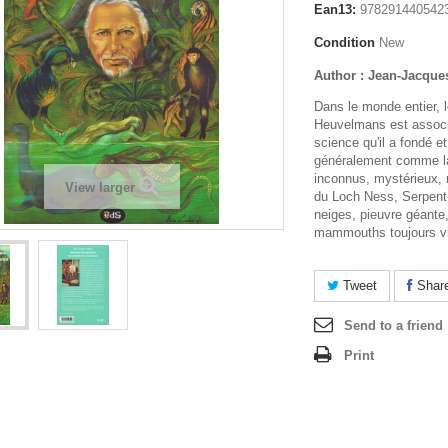
Ean13:
978291440542
Condition
New
Author : Jean-Jacque
Dans le monde entier, 
Heuvelmans est associé
science qu'il a fondé et
généralement comme l
inconnus, mystérieux, n
View larger
du Loch Ness, Serpen
neiges, pieuvre géante
mammouths toujours vi
Tweet
Shar
Send to a friend
Print