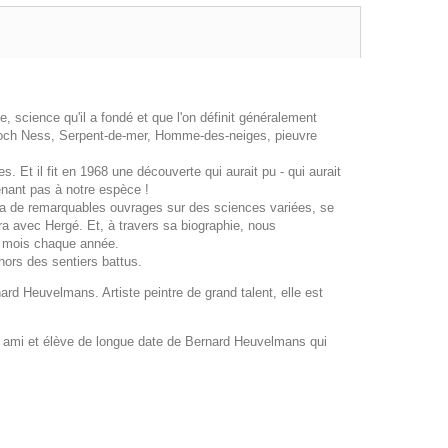
 science qu'il a fondé et que l'on définit généralement
Loch Ness, Serpent-de-mer, Homme-des-neiges, pieuvre
 Et il fit en 1968 une découverte qui aurait pu - qui aurait
tenant pas à notre espèce !
lia de remarquables ouvrages sur des sciences variées, se
ora avec Hergé. Et, à travers sa biographie, nous
s mois chaque année.
ors des sentiers battus.
ard Heuvelmans. Artiste peintre de grand talent, elle est
e, ami et élève de longue date de Bernard Heuvelmans qui