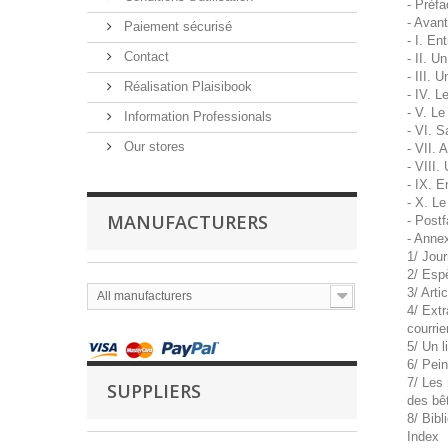
- Préfa
- Avan
Paiement sécurisé
- I. En
Contact
- II. U
- III. 
Réalisation Plaisibook
- IV. L
- V. L
Information Professionals
- VI. S
Our stores
- VII. 
- VIII.
- IX. 
- X. Le
MANUFACTURERS
- Post
- Anne
1/ Jou
2/ Esp
3/ Arti
All manufacturers
4/ Ext
courri
5/ Un 
6/ Pein
7/ Les
SUPPLIERS
des bê
8/ Bib
Index