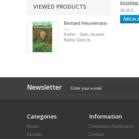
inconnus 
VIEWED PRODUCTS
28,00 €
Add to c
Bernard Heuvelmans
-...
Author : Jean-Jacques
Barloy Dans le...
Newsletter
Categories
Information
Books
Conditions d'utilisation
Ebooks
Contact