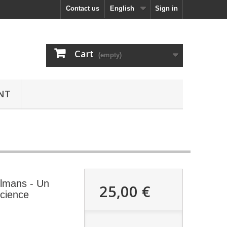
Contact us
English
Sign in
Cart
(empty)
NT
lmans - Un
25,00 €
Science