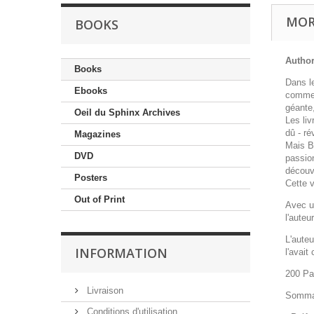
MOR
BOOKS
Author
Books
Dans le
Ebooks
comme 
géante
Oeil du Sphinx Archives
Les liv
dû - ré
Magazines
Mais B
DVD
passion
découv
Posters
Cette 
Out of Print
Avec un
l'auteu
L'aute
INFORMATION
l'avait
200 P
Livraison
Sommai
Conditions d'utilisation