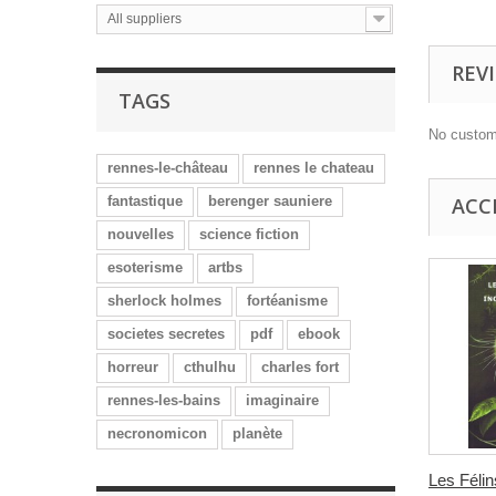
All suppliers
REV
TAGS
No custom
rennes-le-château
rennes le chateau
fantastique
berenger sauniere
ACC
nouvelles
science fiction
esoterisme
artbs
sherlock holmes
fortéanisme
societes secretes
pdf
ebook
horreur
cthulhu
charles fort
rennes-les-bains
imaginaire
necronomicon
planète
Les Féli