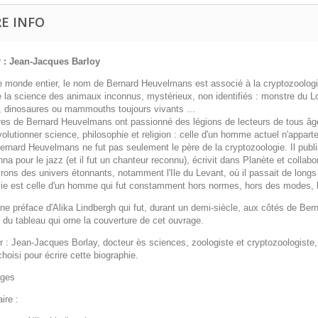
E INFO
 : Jean-Jacques Barloy
 monde entier, le nom de Bernard Heuvelmans est associé à la cryptozoologie,
la science des animaux inconnus, mystérieux, non identifiés : monstre du 
, dinosaures ou mammouths toujours vivants ...
res de Bernard Heuvelmans ont passionné des légions de lecteurs de tous âges.
volutionner science, philosophie et religion : celle d'un homme actuel n'appar
ernard Heuvelmans ne fut pas seulement le père de la cryptozoologie. Il pub
na pour le jazz (et il fut un chanteur reconnu), écrivit dans Planète et collab
rons des univers étonnants, notamment l'Ile du Levant, où il passait de long
vie est celle d'un homme qui fut constamment hors normes, hors des modes, h
e préface d'Alika Lindbergh qui fut, durant un demi-siècle, aux côtés de Bern
r du tableau qui orne la couverture de cet ouvrage.
ur : Jean-Jacques Borlay, docteur ès sciences, zoologiste et cryptozoologist
 choisi pour écrire cette biographie.
ages
re :