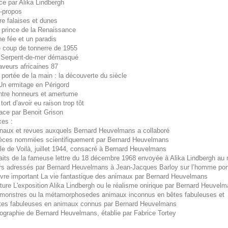
ce par Alika Lindbergh
t-propos
tre falaises et dunes
n prince de la Renaissance
Une fée et un paradis
e coup de tonnerre de 1955
e Serpent-de-mer démasqué
aveurs africaines 87
A portée de la main : la découverte du siècle
 Un ermitage en Périgord
Entre honneurs et amertume
 tort d’avoir eu raison trop tôt
face par Benoit Grison
xes :
rnaux et revues auxquels Bernard Heuvelmans a collaboré
èces nommées scientifiquement par Bernard Heuvelmans
cle de Voilà, juillet 1944, consacré à Bernard Heuvelmans
raits de la fameuse lettre du 18 décembre 1968 envoyée à Alika Lindbergh 
ers adressés par Bernard Heuvelmans à Jean-Jacques Barloy sur l’homme po
livre important La vie fantastique des animaux par Bernard Heuvelmans
ture L'exposition Alika Lindbergh ou le réalisme onirique par Bernard Heuvel
 monstres ou la métamorphosedes animaux inconnus en bêtes fabuleuses et
tes fabuleuses en animaux connus par Bernard Heuvelmans
liographie de Bernard Heuvelmans, établie par Fabrice Tortey