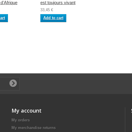
d'Afrique
est toujours vivant
33,45 €
art
Add to cart
My account
My orders
My merchandise returns