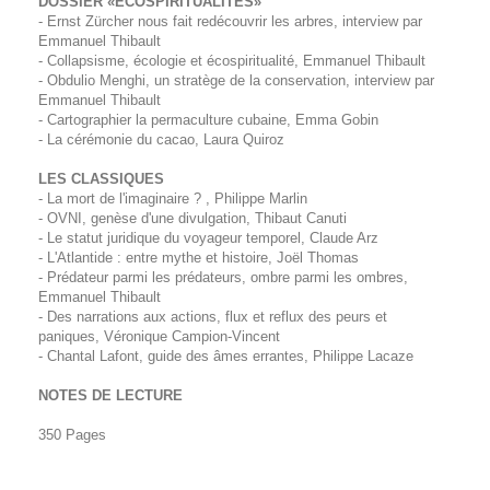
DOSSIER «ÉCOSPIRITUALITÉS»
- Ernst Zürcher nous fait redécouvrir les arbres, interview par
Emmanuel Thibault
- Collapsisme, écologie et écospiritualité, Emmanuel Thibault
- Obdulio Menghi, un stratège de la conservation, interview par
Emmanuel Thibault
- Cartographier la permaculture cubaine, Emma Gobin
- La cérémonie du cacao, Laura Quiroz
LES CLASSIQUES
- La mort de l'imaginaire ? , Philippe Marlin
- OVNI, genèse d'une divulgation, Thibaut Canuti
- Le statut juridique du voyageur temporel, Claude Arz
- L'Atlantide : entre mythe et histoire, Joël Thomas
- Prédateur parmi les prédateurs, ombre parmi les ombres,
Emmanuel Thibault
- Des narrations aux actions, flux et reflux des peurs et
paniques, Véronique Campion-Vincent
- Chantal Lafont, guide des âmes errantes, Philippe Lacaze
NOTES DE LECTURE
350 Pages