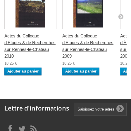
Actes du Colloque
Actes du Colloque
Actes
d'Études & de Recherches
d'Études & de Recherches
d'Étu
sur Rennes-le-Château
sur Rennes-le-Château
sur R
2010
2009
2008
18,25 €
18,25 €
18,25 
Ajouter au panier
Ajouter au panier
Ajou
Lettre d'informations