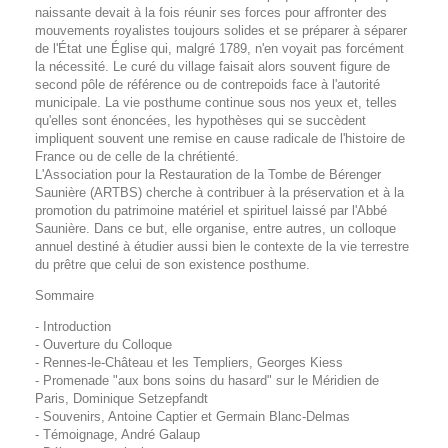
naissante devait à la fois réunir ses forces pour affronter des
mouvements royalistes toujours solides et se préparer à séparer
de l'État une Église qui, malgré 1789, n'en voyait pas forcément
la nécessité. Le curé du village faisait alors souvent figure de
second pôle de référence ou de contrepoids face à l'autorité
municipale. La vie posthume continue sous nos yeux et, telles
qu'elles sont énoncées, les hypothèses qui se succèdent
impliquent souvent une remise en cause radicale de l'histoire de
France ou de celle de la chrétienté.
L'Association pour la Restauration de la Tombe de Bérenger
Saunière (ARTBS) cherche à contribuer à la préservation et à la
promotion du patrimoine matériel et spirituel laissé par l'Abbé
Saunière. Dans ce but, elle organise, entre autres, un colloque
annuel destiné à étudier aussi bien le contexte de la vie terrestre
du prêtre que celui de son existence posthume.
Sommaire
- Introduction
- Ouverture du Colloque
- Rennes-le-Château et les Templiers, Georges Kiess
- Promenade "aux bons soins du hasard" sur le Méridien de
Paris, Dominique Setzepfandt
- Souvenirs, Antoine Captier et Germain Blanc-Delmas
- Témoignage, André Galaup