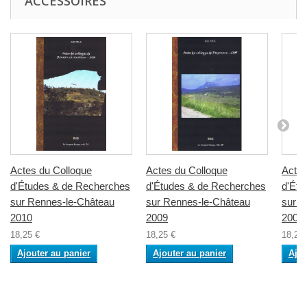
ACCESSOIRES
Actes du Colloque
Actes du Colloque
Actes
d'Études & de Recherches
d'Études & de Recherches
d'Étu
sur Rennes-le-Château
sur Rennes-le-Château
sur R
2010
2009
2008
18,25 €
18,25 €
18,25 
Ajouter au panier
Ajouter au panier
Ajou