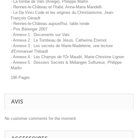
- La tombe de Vals (Ariège), Philippe Marlin
- Rennes-le-Château et l'Italie, Anna-Maria Mandelli
- Le Da Vinci Code et les origines du Christianisme, Jean-
François Gérault
- Rennes-le-Château aujourd'hui, table ronde
- Prix Bérenger 2007
- Annexe 1 : Documents sur Vals
- Annexe 2 : Le Tombeau de Jésus, Catherine Eternot
- Annexe 3 : Les secrets de Marie-Madeleine, une lecture
d'Emmanuel Thibault
- Annexe 4 : Les Champs de l'Or Maudit, Marie-Christine Lignon
- Annexe 5 : Dossiers Secrets & Mélanges Sulfureux, Philippe
Marlin
190 Pages
AVIS
No customer comments for the moment.