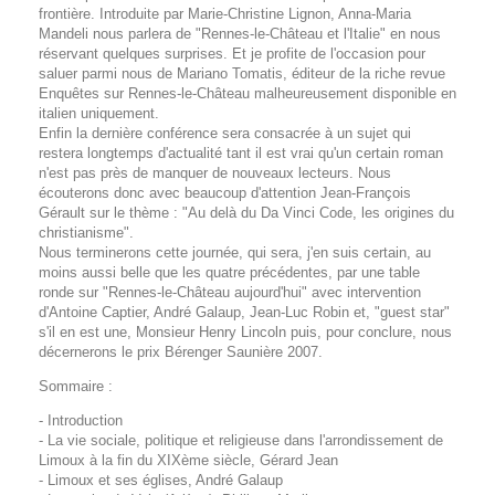
frontière. Introduite par Marie-Christine Lignon, Anna-Maria
Mandeli nous parlera de "Rennes-le-Château et l'Italie" en nous
réservant quelques surprises. Et je profite de l'occasion pour
saluer parmi nous de Mariano Tomatis, éditeur de la riche revue
Enquêtes sur Rennes-le-Château malheureusement disponible en
italien uniquement.
Enfin la dernière conférence sera consacrée à un sujet qui
restera longtemps d'actualité tant il est vrai qu'un certain roman
n'est pas près de manquer de nouveaux lecteurs. Nous
écouterons donc avec beaucoup d'attention Jean-François
Gérault sur le thème : "Au delà du Da Vinci Code, les origines du
christianisme".
Nous terminerons cette journée, qui sera, j'en suis certain, au
moins aussi belle que les quatre précédentes, par une table
ronde sur "Rennes-le-Château aujourd'hui" avec intervention
d'Antoine Captier, André Galaup, Jean-Luc Robin et, "guest star"
s'il en est une, Monsieur Henry Lincoln puis, pour conclure, nous
décernerons le prix Bérenger Saunière 2007.
Sommaire :
- Introduction
- La vie sociale, politique et religieuse dans l'arrondissement de
Limoux à la fin du XIXème siècle, Gérard Jean
- Limoux et ses églises, André Galaup