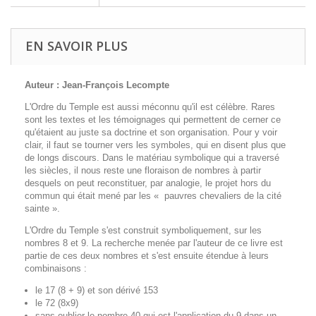
EN SAVOIR PLUS
Auteur : Jean-François Lecompte
L'Ordre du Temple est aussi méconnu qu'il est célèbre. Rares
sont les textes et les témoignages qui permettent de cerner ce
qu'étaient au juste sa doctrine et son organisation. Pour y voir
clair, il faut se tourner vers les symboles, qui en disent plus que
de longs discours. Dans le matériau symbolique qui a traversé
les siècles, il nous reste une floraison de nombres à partir
desquels on peut reconstituer, par analogie, le projet hors du
commun qui était mené par les « pauvres chevaliers de la cité
sainte ».
L'Ordre du Temple s'est construit symboliquement, sur les
nombres 8 et 9. La recherche menée par l'auteur de ce livre est
partie de ces deux nombres et s'est ensuite étendue à leurs
combinaisons :
le 17 (8 + 9) et son dérivé 153
le 72 (8x9)
sans oublier le nombre 40 qui est l'application du 9 dans un