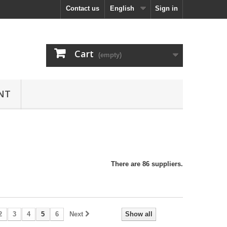
Contact us
English
Sign in
Cart
(empty)
NT
There are 86 suppliers.
2
3
4
5
6
Next
Show all