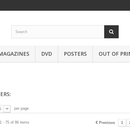
MAGAZINES
DVD
POSTERS
OUT OF PRI
ERS:
per page
5
 - 75 of 86 items
Previous
1