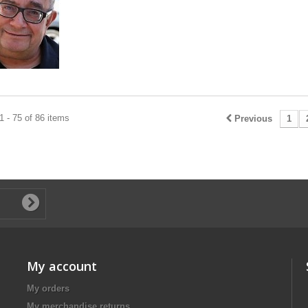
 - 75 of 86 items
Previous
1
My account
My orders
My merchandise returns