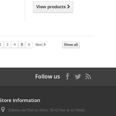
View products
2
3
4
5
6
Next
Show all
Follow us
Store Information
Editions de l'Oeil du Shinx, 36-42 Rue de la Villette