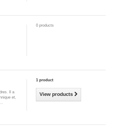
0 products
1 product
res. Il a
View products
nnique et,
..