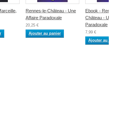
rceille,
Rennes-le-Château - Une
Ebook - Rennes-le-
Affaire Paradoxale
Château - Une Affaire
Paradoxale
20,25 €
7,99 €
r
Ajouter au panier
Ajouter au panier