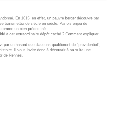
bandonné. En 1615, en effet, un pauvre berger découvre par
se transmettra de siècle en siècle. Parfois enjeu de
s comme un bien prédestiné.
itié à cet extraordinaire dépôt caché ? Comment expliquer
i par un hasard que d'aucuns qualifieront de "providentiel",
histoire. Il vous invite donc à découvrir à sa suite une
sor de Rennes.