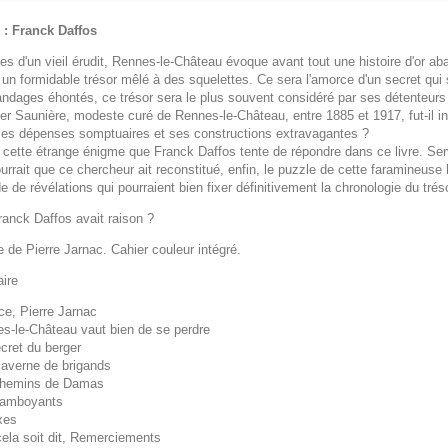
 : Franck Daffos
es d'un vieil érudit, Rennes-le-Château évoque avant tout une histoire d'or a
un formidable trésor mêlé à des squelettes. Ce sera l'amorce d'un secret qui 
ndages éhontés, ce trésor sera le plus souvent considéré par ses détenteur
er Saunière, modeste curé de Rennes-le-Château, entre 1885 et 1917, fut-il in
ses dépenses somptuaires et ses constructions extravagantes ?
 cette étrange énigme que Franck Daffos tente de répondre dans ce livre. Serv
ourrait que ce chercheur ait reconstitué, enfin, le puzzle de cette faramineuse 
 de révélations qui pourraient bien fixer définitivement la chronologie du tré
ranck Daffos avait raison ?
 de Pierre Jarnac. Cahier couleur intégré.
ire
ce, Pierre Jarnac
es-le-Château vaut bien de se perdre
cret du berger
caverne de brigands
chemins de Damas
flamboyants
xes
cela soit dit, Remerciements