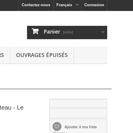
Contactez-nous
Français
Connexion
Panier
(vide)
RS
OUVRAGES ÉPUISÉS
teau - Le
Ajouter à ma liste