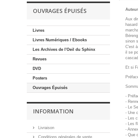
OUVRAGES ÉPUISÉS
Auteur
Aux dir
hasard 
marcha
Livres
Béreng
Livres Numériques / Ebooks
sinon 
C'est à
Les Archives de l'Oeil du Sphinx
il se p
cascade
Revues
Et si F
DVD
Préface
Posters
Somma
Ouvrages Épuisés
- Préfa
- Renn
- Le Se
INFORMATION
- Une 
- Les 
- Les 
Livraison
- Anne
- Que 
Conditions générales de vente