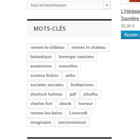
Tous les fournisseurs
L'Héritag
Saunière
35,00 €
MOTS-CLÉS
Ajouter 
rennes-le-château
rennes le chateau
fantastique
berenger sauniere
esoterisme
nouvelles
science fiction
artbs
societes secretes
fortéanisme
sherlock holmes
pdf
cthulhu
charles fort
ebook
horreur
rennes-les-bains
Lovecraft
imaginaire
necronomicon