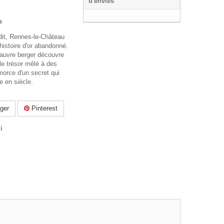
d'envies
s
udit, Rennes-le-Château
histoire d'or abandonné.
pauvre berger découvre
le trésor mêlé à des
morce d'un secret qui
e en siècle.
ger
Pinterest
i