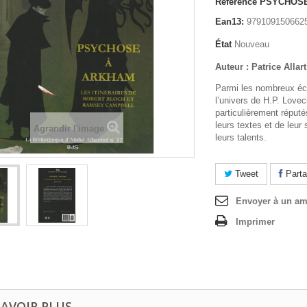
Référence
PSYCHOS
Ean13:
979109150662
État
Nouveau
Auteur : Patrice Allart
Parmi les nombreux écr
l’univers de H.P. Lovec
particulièrement réputés
leurs textes et de leur 
Agrandir l'image
leurs talents.
Tweet
Parta
Envoyer à un am
Imprimer
SAVOIR PLUS