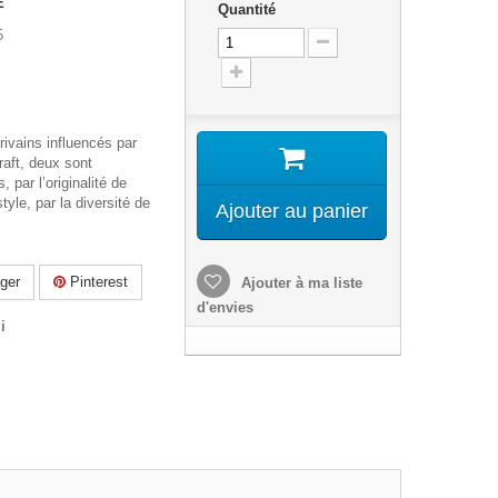
E
Quantité
5
ivains influencés par
raft, deux sont
, par l’originalité de
style, par la diversité de
Ajouter au panier
ger
Pinterest
Ajouter à ma liste
d'envies
i