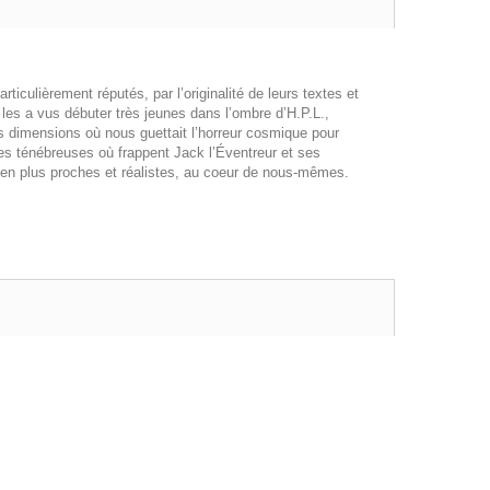
ticulièrement réputés, par l’originalité de leurs textes et
ui les a vus débuter très jeunes dans l’ombre d’H.P.L.,
s dimensions où nous guettait l’horreur cosmique pour
les ténébreuses où frappent Jack l’Éventreur et ses
bien plus proches et réalistes, au coeur de nous-mêmes.