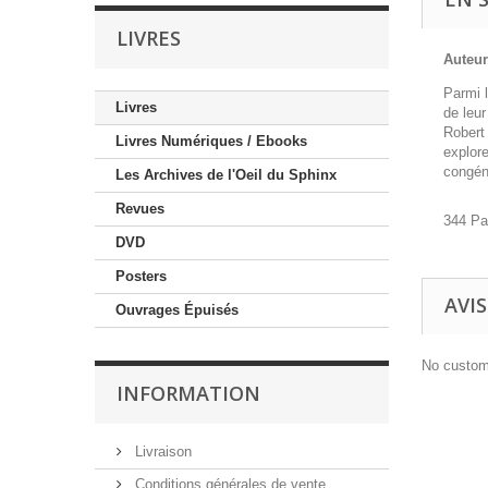
LIVRES
Auteur 
Parmi l
Livres
de leur
Robert
Livres Numériques / Ebooks
explore
congén
Les Archives de l'Oeil du Sphinx
Revues
344 P
DVD
Posters
AVIS
Ouvrages Épuisés
No custom
INFORMATION
Livraison
Conditions générales de vente