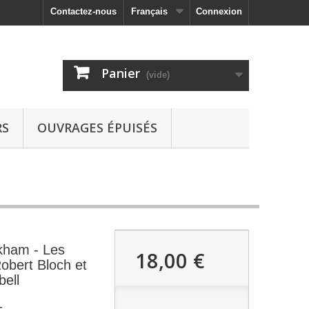
Contactez-nous
Français
Connexion
Panier
(vide)
RS
OUVRAGES ÉPUISÉS
kham - Les
18,00 €
Robert Bloch et
ell