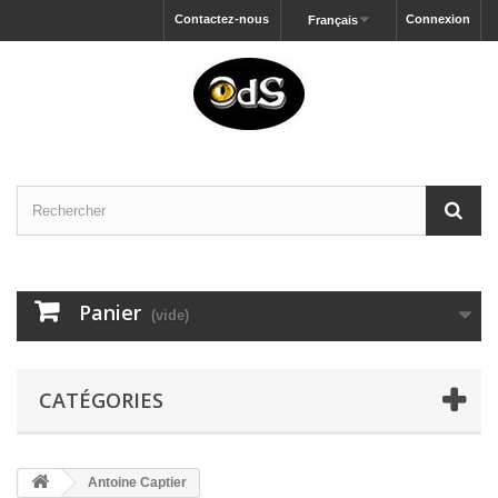
Contactez-nous
Connexion
Français
Panier
(vide)
CATÉGORIES
Antoine Captier