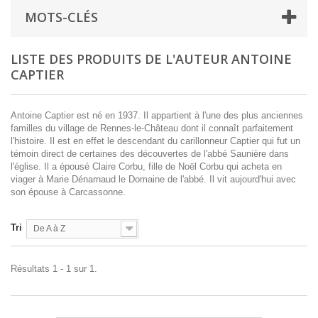
MOTS-CLÉS
LISTE DES PRODUITS DE L'AUTEUR ANTOINE
CAPTIER
Antoine Captier est né en 1937. Il appartient à l'une des plus anciennes
familles du village de Rennes-le-Château dont il connaît parfaitement
l'histoire. Il est en effet le descendant du carillonneur Captier qui fut un
témoin direct de certaines des découvertes de l'abbé Saunière dans
l'église. Il a épousé Claire Corbu, fille de Noël Corbu qui acheta en
viager à Marie Dénarnaud le Domaine de l'abbé. Il vit aujourd'hui avec
son épouse à Carcassonne.
Tri
De A à Z
Résultats 1 - 1 sur 1.